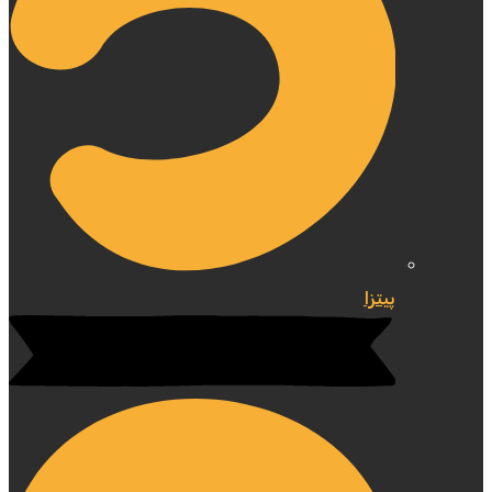
پیتزا