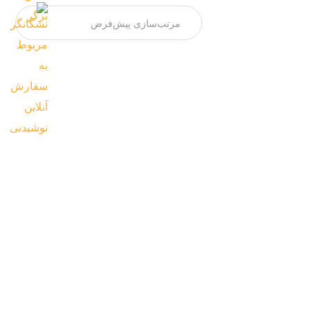
سالاد پاستا
ماکارونی ، سس مخصوص ، ژامبون ، خیار شور ، نخود
فرنگی
250,000
تومان