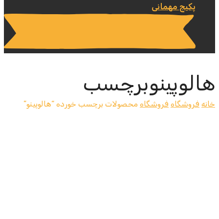
پکیج مهمانی
هالوپینوبرچسب
خانه
فروشگاه
فروشگاه
محصولات برچسب خورده “هالوپینو”