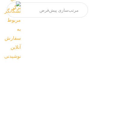
پیتزا آپاچینو
گوشت رست طعم دار شده، استیک گوشت طعم دار
شده ، قارچ...
–
1,130,000
تومان
1,700,000
تومان