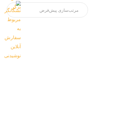
پیتزا پپرونی
پپرونی ، قارچ ، فلفل دلمه ای ، زیتون
–
610,000
تومان
1,700,000
تومان