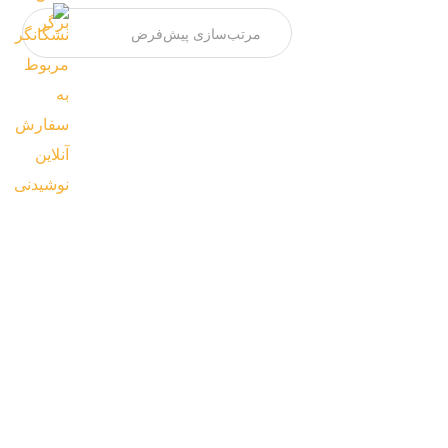
پیتزا آل پولو
چوریتسو. بیکن مخلوط.فیله سوخاری .پپرونی.پنیر.سس
سیر.سس...
1,950,000
تومان