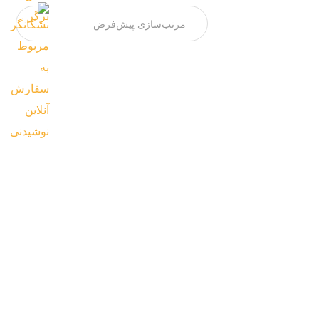
برگر سوخاری
نان مک دونالد ،گوشت برگر درجه یک سوخاری
150گرمی ،گوجه،...
540,000
تومان