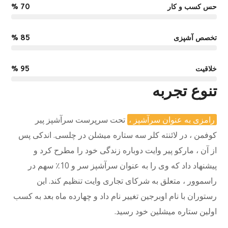
حس کسب و کار
%
70
تخصص آشپزی
%
85
خلاقیت
%
95
تنوع تجربه
رامزی به عنوان سرآشپز ،
تحت سرپرست سرآشپز پیر
کوفمن ، در لائنته کلر سه ستاره میشلن در چلسی. اندکی پس
از آن ، مارکو پیر وایت دوباره زندگی خود را مطرح کرد و
پیشنهاد داد که وی را به عنوان سرآشپز سر و 10٪ سهم در
راسموور ، متعلق به شرکای تجاری وایت تنظیم کند. این
رستوران با نام اوبرجین تغییر نام داد و چهارده ماه بعد به کسب
اولین ستاره میشلین خود رسید.