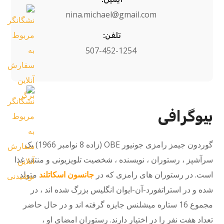
nina.michael@gmail.com
تلفن:
507-452-1254
بیوگرافی
گوردون جیمز رامزی جونیور OBE (زاده 8 نوامبر 1966) یک
سرآشپز ، رستوران ، نویسنده ، شخصیت تلویزیونی و منتقد غذا
است. در رستوران های رامزی که در
جانسون اسکاتلند
متولد
شده و در استراتفورد-آن-ایوان انگلیس بزرگ شده اند ، در
مجموع 16 ستاره میشلنس جایزه گرفته اند و در حال حاضر
تعداد هفت نفر را در اختیار دارند. رستوران امضای او ،