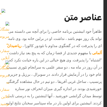
عناصر متن
ظاهراً خود انیشتین برنامه خاصی را برای آنچه می دانسته می
تواند یک روز مهم باشد ، نداشت. او در برلین خانه بود. وی نامه
ای را پذیرفت كه در گفتگوی مداوم با تئودور كالوزا ،
ریاضیدان
آلمانی
با مفهوم جدیدی از فضا-زمان كه به پنج بعد نیاز داشت ،
“اشتباه” را پذیرفت. وی هیچ خیالی در این باره خیانت نکرد که ،
در آن روز در ماه مه ، دو سفر علمی به سرانجام تئوری نسبیت
عام خود را در آزمایش قرار دادند. در سوبرال ، برزیل و جزیره
پرنسیپ ، ساحل غربی آفریقا ، دو تیم در حال مشاهده گرفتگی
خورشیدی بودند. در اندازه گیری میزان انحراف نور ستاره
توسط میدان گرانشی خورشید ، آنها اینشتین را به درستی ثابت
کردند. انیشتین برای اولین بار در ماه سپتامبر سخنان نتایج اولیه