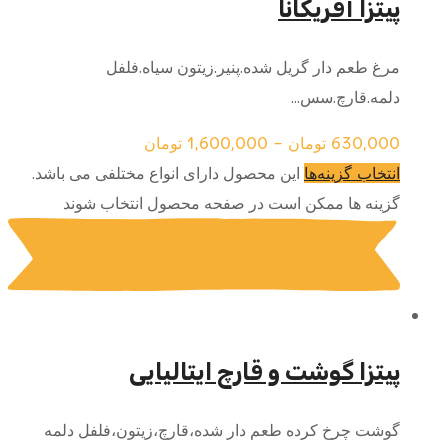
پیتزا آفریکانا
مرغ طعم دار گریل شده.پنیر.زیتون سیاه.فلفل
دلمه.قارچ.سس...
630,000
تومان
–
1,600,000
تومان
این محصول دارای انواع مختلفی می باشد.
انتخاب گزینه‌ها
گزینه ها ممکن است در صفحه محصول انتخاب شوند
پیتزا گوشت و قارچ ایتالیایی
گوشت چرخ کرده طعم دار شده،قارچ،زیتون،فلفل دلمه