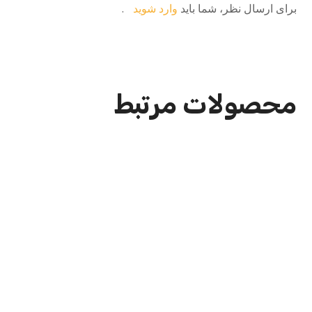
برای ارسال نظر، شما باید
وارد شوید
.
محصولات مرتبط
پیتزا چیکن اسپشیال
فیله سوخاری،پنیر،زیتون،فلفل دلمه،سس باربکیو،سس
مارینارا
–
680,000
تومان
1,200,000
تومان