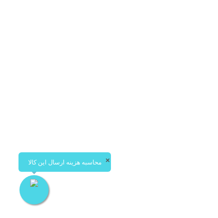
برگر سوخاری
رگر
نان مک دونالد ،گوشت برگر درجه یک
سوخاری 150گرمی ،گوجه،...
540,000
–
تومان
مان
✕
محاسبه هزینه ارسال این کالا