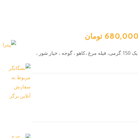
680,00
تومان
نان مک دونالد،گوشت برگر درجه یک 150 گرمی، فیله مرغ ،کاهو ، گوجه ، خیار شور ،