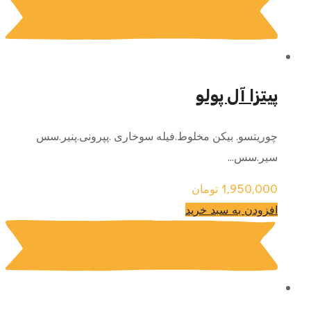
پیتزا آل پولو
چوریتسو. بیکن مخلوط.فیله سوخاری .پپرونی.پنیر.سس
سیر.سس...
1,950,000
تومان
افزودن به سبد خرید