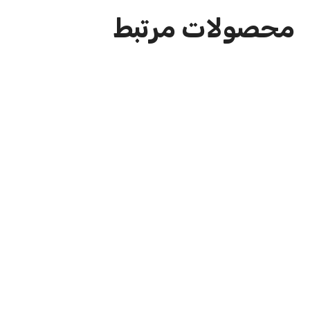
محصولات مرتبط
پیتزا ال دیابلو اسپانیا
پپرونی.مرغ گریل طعم دار شده.مرغ سوخاری.گوشت...
1,950,000
تومان
پیتزا کاپه