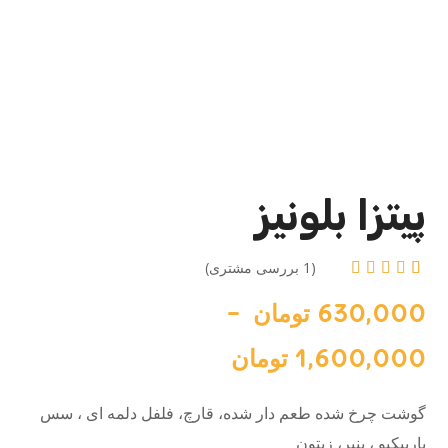
پیتزا بلونیز
(
1
بررسی مشتری)
1
امتیازدهی
630,000
تومان
–
5.00
از
5 در
امتیازدهی
1,600,000
تومان
مشتری
گوشت چرخ شده طعم دار شده، قارچ، فلفل دلمه ای ، سس
باربیکیو ، پنیر، زیتون