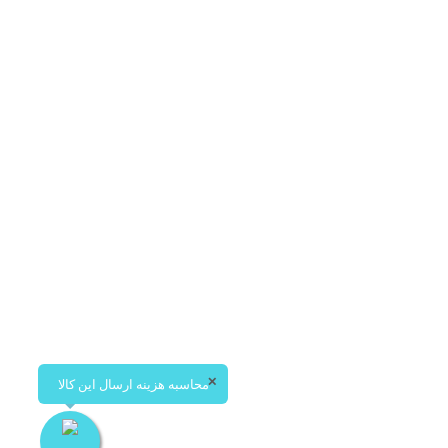
پیتزا سبزیجات آمریکایی
سبزیجات مخلوط، قارچ،زیتون،بادمجان،کدوگوجه، فلفل
دلمه
–
500,000
تومان
850,000
تومان
✕
محاسبه هزینه ارسال این کالا